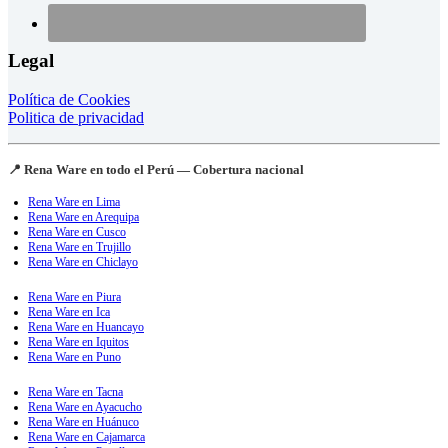
Legal
Política de Cookies
Politica de privacidad
📍 Rena Ware en todo el Perú — Cobertura nacional
Rena Ware en Lima
Rena Ware en Arequipa
Rena Ware en Cusco
Rena Ware en Trujillo
Rena Ware en Chiclayo
Rena Ware en Piura
Rena Ware en Ica
Rena Ware en Huancayo
Rena Ware en Iquitos
Rena Ware en Puno
Rena Ware en Tacna
Rena Ware en Ayacucho
Rena Ware en Huánuco
Rena Ware en Cajamarca