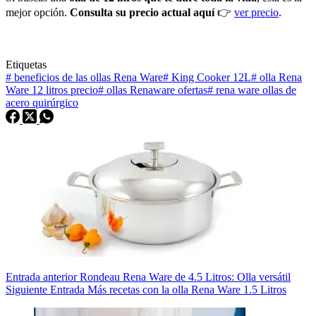
mejor opción.
Consulta su precio actual aquí
👉
ver precio
.
Etiquetas
#
beneficios de las ollas Rena Ware
#
King Cooker 12L
#
olla Rena
Ware 12 litros precio
#
ollas Renaware ofertas
#
rena ware ollas de
acero quirúrgico
Entrada
anterior
Rondeau Rena Ware de 4.5 Litros: Olla versátil
Siguiente
Entrada
Más recetas con la olla Rena Ware 1.5 Litros