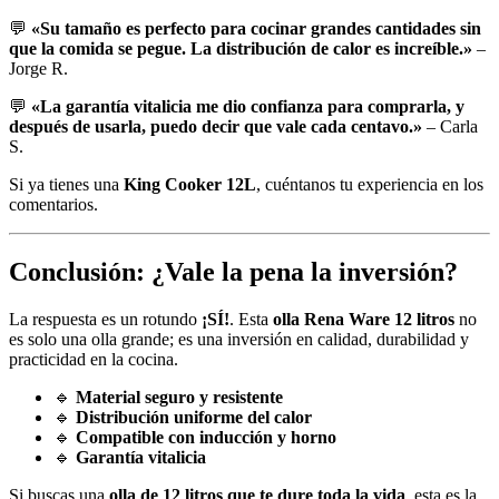
💬
«Su tamaño es perfecto para cocinar grandes cantidades sin
que la comida se pegue. La distribución de calor es increíble.»
–
Jorge R.
💬
«La garantía vitalicia me dio confianza para comprarla, y
después de usarla, puedo decir que vale cada centavo.»
– Carla
S.
Si ya tienes una
King Cooker 12L
, cuéntanos tu experiencia en los
comentarios.
Conclusión: ¿Vale la pena la inversión?
La respuesta es un rotundo
¡SÍ!
. Esta
olla Rena Ware 12 litros
no
es solo una olla grande; es una inversión en calidad, durabilidad y
practicidad en la cocina.
🔹
Material seguro y resistente
🔹
Distribución uniforme del calor
🔹
Compatible con inducción y horno
🔹
Garantía vitalicia
Si buscas una
olla de 12 litros que te dure toda la vida
, esta es la