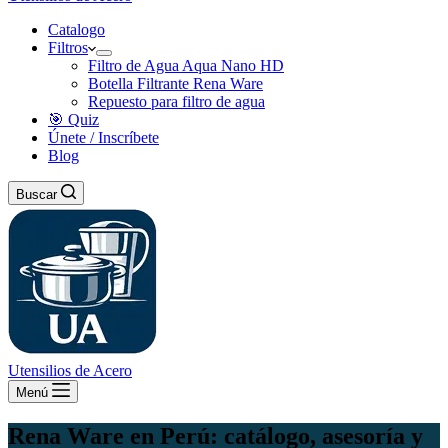
Catalogo
Filtros
Filtro de Agua Aqua Nano HD
Botella Filtrante Rena Ware
Repuesto para filtro de agua
🎯 Quiz
Únete / Inscríbete
Blog
Buscar
Utensilios de Acero
Menú
Rena Ware en Perú: catálogo, asesoría y