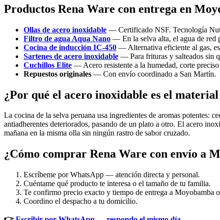
Productos Rena Ware con entrega en Moy
Ollas de acero inoxidable
— Certificado NSF. Tecnología Nutri
Filtro de agua Aqua Nano
— En la selva alta, el agua de red 
Cocina de inducción IC-450
— Alternativa eficiente al gas, e
Sartenes de acero inoxidable
— Para frituras y salteados sin q
Cuchillos Elite
— Acero resistente a la humedad, corte preciso 
Repuestos originales
— Con envío coordinado a San Martín.
¿Por qué el acero inoxidable es el materia
La cocina de la selva peruana usa ingredientes de aromas potentes: ce
antiadherentes deteriorados, pasando de un plato a otro. El acero ino
mañana en la misma olla sin ningún rastro de sabor cruzado.
¿Cómo comprar Rena Ware con envío a 
Escríbeme por WhatsApp — atención directa y personal.
Cuéntame qué producto te interesa o el tamaño de tu familia.
Te confirmo precio exacto y tiempo de entrega a Moyobamba o
Coordino el despacho a tu domicilio.
👉
Escribir por WhatsApp — respondo el mismo día