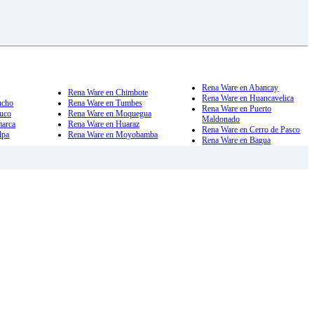
Rena Ware en Abancay
a
Rena Ware en Chimbote
Rena Ware en Huancavelica
ucho
Rena Ware en Tumbes
Rena Ware en Puerto
uco
Rena Ware en Moquegua
Maldonado
marca
Rena Ware en Huaraz
Rena Ware en Cerro de Pasco
lpa
Rena Ware en Moyobamba
Rena Ware en Bagua