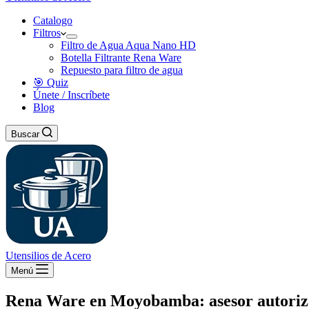
Catalogo
Filtros
Filtro de Agua Aqua Nano HD
Botella Filtrante Rena Ware
Repuesto para filtro de agua
🎯 Quiz
Únete / Inscríbete
Blog
Buscar
Utensilios de Acero
Menú
Rena Ware en Moyobamba: asesor autorizad