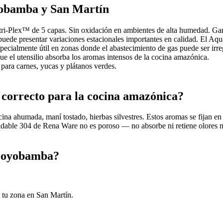
obamba y San Martín
-Plex™ de 5 capas. Sin oxidación en ambientes de alta humedad. Garan
puede presentar variaciones estacionales importantes en calidad. El Aqu
specialmente útil en zonas donde el abastecimiento de gas puede ser irre
ue el utensilio absorba los aromas intensos de la cocina amazónica.
para carnes, yucas y plátanos verdes.
l correcto para la cocina amazónica?
cina ahumada, maní tostado, hierbas silvestres. Estos aromas se fijan e
xidable 304 de Rena Ware no es poroso — no absorbe ni retiene olores n
Moyobamba?
 tu zona en San Martín.