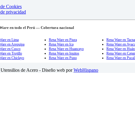
a de Cookies
 de privacidad
Ware en todo el Perú — Cobertura nacional
Ware en Lima
Rena Ware en Piura
Rena Ware en Tacn
Ware en Arequipa
Rena Ware en Ica
Rena Ware en Ayac
Ware en Cusco
Rena Ware en Huancayo
Rena Ware en Huán
are en Trujillo
Rena Ware en Iquitos
Rena Ware en Caja
Ware en Chiclayo
Rena Ware en Puno
Rena Ware en Pucal
Utensilios de Acero - Diseño web por
WebHispano