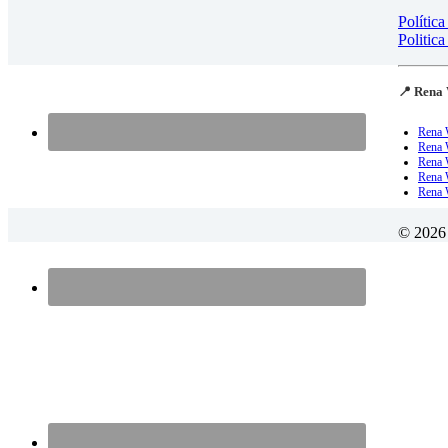
Polític
Politica
📍 Rena 
Rena 
Rena 
Rena 
Rena W
Rena 
© 2026 