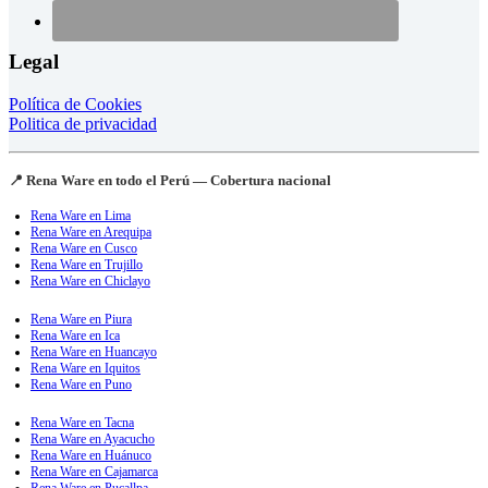
Legal
Política de Cookies
Politica de privacidad
📍 Rena Ware en todo el Perú — Cobertura nacional
Rena Ware en Lima
Rena Ware en Arequipa
Rena Ware en Cusco
Rena Ware en Trujillo
Rena Ware en Chiclayo
Rena Ware en Piura
Rena Ware en Ica
Rena Ware en Huancayo
Rena Ware en Iquitos
Rena Ware en Puno
Rena Ware en Tacna
Rena Ware en Ayacucho
Rena Ware en Huánuco
Rena Ware en Cajamarca