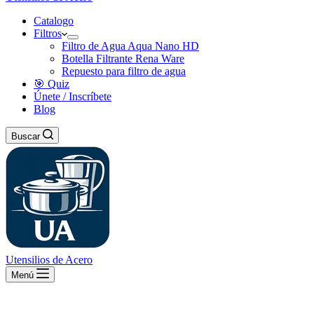
Catalogo
Filtros
Filtro de Agua Aqua Nano HD
Botella Filtrante Rena Ware
Repuesto para filtro de agua
🎯 Quiz
Únete / Inscríbete
Blog
Buscar
Utensilios de Acero
Menú