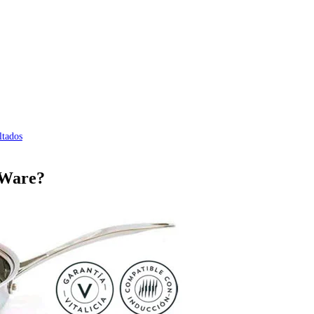
ltados
a Ware?