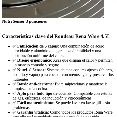
Nutri Sensor 3 posiciones
Características clave del Rondeau Rena Ware 4.5L
✅
Fabricación de 5 capas:
Una combinación de acero
inoxidable y aluminio que garantiza durabilidad y una
distribución uniforme del calor.
✅
Diseño ergonómico:
Asas que disipan el calor y permiten
un manejo cómodo y seguro.
✅
Nutri ✓ Sensor:
Sistema de tapa con tres ajustes (abierto,
cerrado y vapor) para cocinar con menos agua y preservar los
nutrientes.
✅
Borde anti-derrame:
Evita salpicaduras y mantiene la
limpieza en la cocina.
✅
Apto para todo tipo de cocinas:
Compatible con estufas
de gas, eléctricas, de inducción y vitrocerámicas.
✅
Fácil mantenimiento:
Se puede lavar en lavavajillas sin
problemas.
✅
Garantía vitalicia:
Como todos los productos Rena Ware,
esta olla está respaldada por una garantía de por vida.