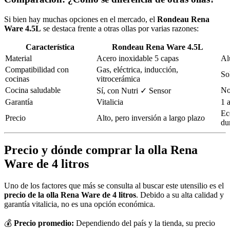
Si bien hay muchas opciones en el mercado, el
Rondeau Rena
Ware 4.5L
se destaca frente a otras ollas por varias razones:
Característica
Rondeau Rena Ware 4.5L
Material
Acero inoxidable 5 capas
Al
Compatibilidad con
Gas, eléctrica, inducción,
So
cocinas
vitrocerámica
Cocina saludable
N
Sí, con Nutri ✓ Sensor
Garantía
Vitalicia
1 
Ec
Precio
Alto, pero inversión a largo plazo
du
Precio y dónde comprar la olla Rena
Ware de 4 litros
Uno de los factores que más se consulta al buscar este utensilio es el
precio de la olla Rena Ware de 4 litros
. Debido a su alta calidad y
garantía vitalicia, no es una opción económica.
💰
Precio promedio:
Dependiendo del país y la tienda, su precio