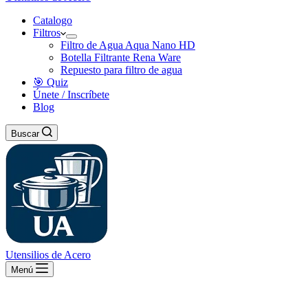
Catalogo
Filtros
Filtro de Agua Aqua Nano HD
Botella Filtrante Rena Ware
Repuesto para filtro de agua
🎯 Quiz
Únete / Inscríbete
Blog
Buscar
Utensilios de Acero
Menú