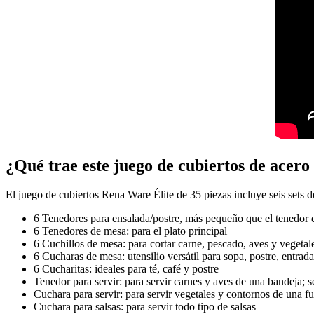
¿Qué trae este juego de cubiertos de acero
El juego de cubiertos Rena Ware Élite de 35 piezas incluye seis sets de
6 Tenedores para ensalada/postre, m
ás pequeño que el tenedor d
6 Tenedores de mesa:
para el plato principal
6 Cuchillos de mesa:
para cortar carne, pescado, aves y vegetale
6 Cucharas de mesa:
utensilio versátil para sopa, postre, entrada
6 Cucharitas:
ideales para té, café y postre
Tenedor para servir: p
ara servir carnes y aves de una bandeja; s
Cuchara para servir:
para servir vegetales y contornos de una f
Cuchara para salsas:
para servir todo tipo de salsas