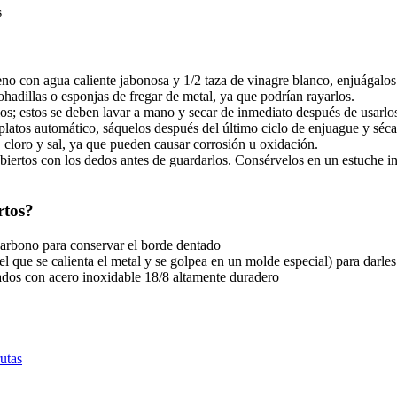
s
eno con agua caliente jabonosa y 1/2 taza de vinagre blanco, enjuágalos
hadillas o esponjas de fregar de metal, ya que podrían rayarlos.
los; estos se deben lavar a mano y secar de inmediato después de usarlo
aplatos automático, sáquelos después del último ciclo de enjuague y séc
, cloro y sal, ya que pueden causar corrosión u oxidación.
ubiertos con los dedos antes de guardarlos. Consérvelos en un estuche in
rtos?
 carbono para conservar el borde dentado
el que se calienta el metal y se golpea en un molde especial) para darle
icados con acero inoxidable 18/8 altamente duradero
utas