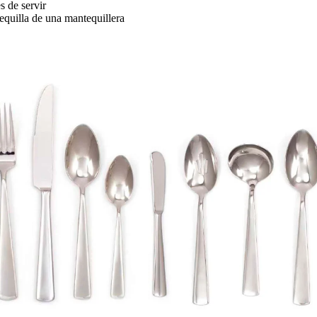
es de servir
equilla de una mantequillera