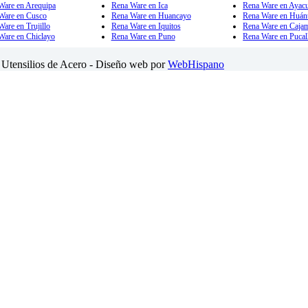
Ware en Arequipa
Rena Ware en Ica
Rena Ware en Ayac
Ware en Cusco
Rena Ware en Huancayo
Rena Ware en Huán
are en Trujillo
Rena Ware en Iquitos
Rena Ware en Caja
Ware en Chiclayo
Rena Ware en Puno
Rena Ware en Pucal
Utensilios de Acero - Diseño web por
WebHispano