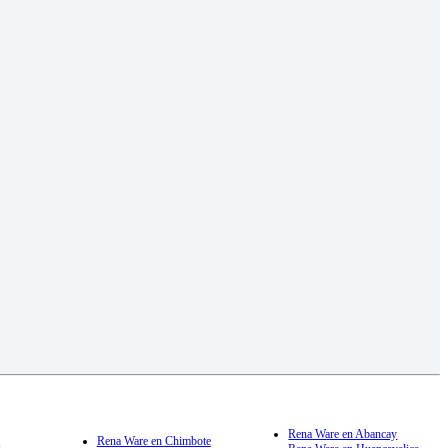
Rena Ware en Abancay
a
Rena Ware en Chimbote