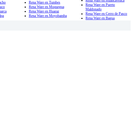
Rena Ware en Huancavelica
ucho
Rena Ware en Tumbes
Rena Ware en Puerto
uco
Rena Ware en Moquegua
Maldonado
marca
Rena Ware en Huaraz
Rena Ware en Cerro de Pasco
lpa
Rena Ware en Moyobamba
Rena Ware en Bagua