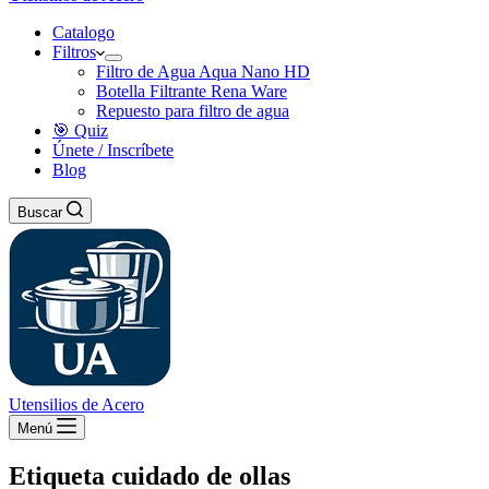
Catalogo
Filtros
Filtro de Agua Aqua Nano HD
Botella Filtrante Rena Ware
Repuesto para filtro de agua
🎯 Quiz
Únete / Inscríbete
Blog
Buscar
Utensilios de Acero
Menú
Etiqueta
cuidado de ollas