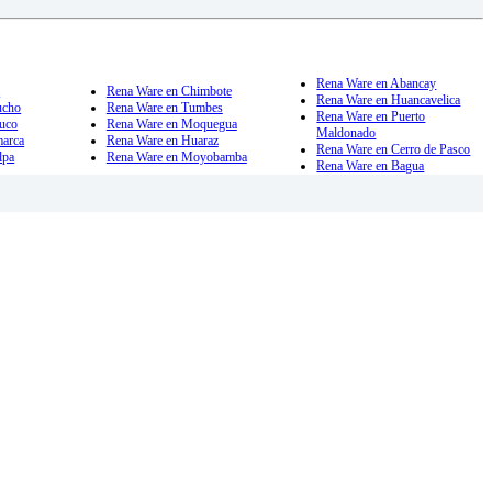
Rena Ware en Abancay
a
Rena Ware en Chimbote
Rena Ware en Huancavelica
ucho
Rena Ware en Tumbes
Rena Ware en Puerto
uco
Rena Ware en Moquegua
Maldonado
marca
Rena Ware en Huaraz
Rena Ware en Cerro de Pasco
lpa
Rena Ware en Moyobamba
Rena Ware en Bagua