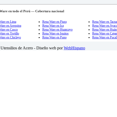
Ware en todo el Perú — Cobertura nacional
Ware en Lima
Rena Ware en Piura
Rena Ware en Tacn
Ware en Arequipa
Rena Ware en Ica
Rena Ware en Ayac
Ware en Cusco
Rena Ware en Huancayo
Rena Ware en Huán
are en Trujillo
Rena Ware en Iquitos
Rena Ware en Caja
Ware en Chiclayo
Rena Ware en Puno
Rena Ware en Pucal
Utensilios de Acero - Diseño web por
WebHispano