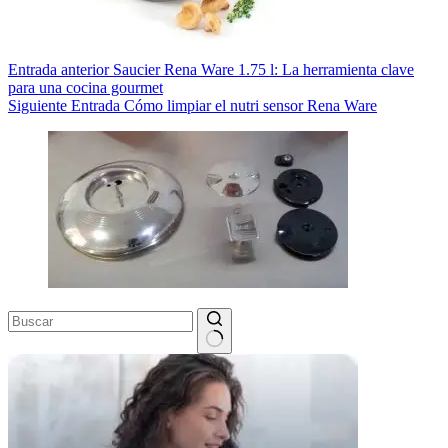
Entrada
anterior
Saucier Rena Ware 1.75 l: La herramienta clave
para una cocina gourmet
Siguiente
Entrada
Cómo limpiar el nutri sensor Rena Ware
Sin
resultados