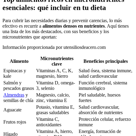
esenciales: qué incluir en tu dieta
Para cubrir las necesidades diarias y prevenir carencias, lo más
efectivo es recurrir a
alimentos densos en nutrientes
. Aquí tienes
una lista de los más destacados, con sus beneficios y los
micronutrientes que aportan:
Información proporcionada por utensiliosdeacero.com
Micronutrientes
Alimento
Beneficios principales
clave
Espinacas y
Vitaminas A, C, K,
Salud ósea, sistema inmune,
kale
magnesio, hierro
salud cardiovascular
Salmón y
Vitamina D, omega-
Función cerebral, sistema
pescados grasos
3, selenio
inmunológico
Almendras
y
Magnesio, calcio,
Piel saludable, huesos
semillas de chía
zinc, vitamina E
fuertes
Potasio, vitamina E,
Salud cardiovascular,
Aguacate
grasas saludables
absorción de nutrientes
Vitamina C,
Protección celular, refuerzo
Frutos rojos
antioxidantes
inmune
Vitamina A, hierro,
Energía, formación de
Hígado