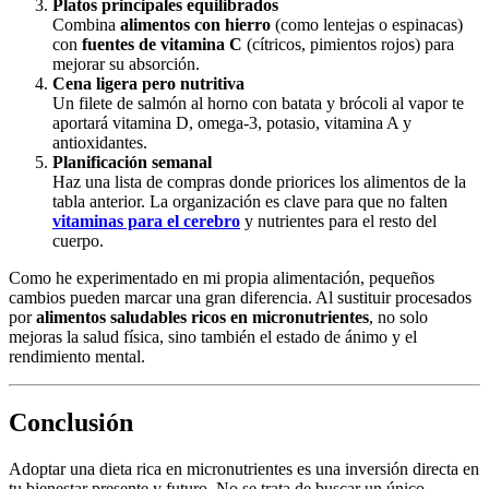
Platos principales equilibrados
Combina
alimentos con hierro
(como lentejas o espinacas)
con
fuentes de vitamina C
(cítricos, pimientos rojos) para
mejorar su absorción.
Cena ligera pero nutritiva
Un filete de salmón al horno con batata y brócoli al vapor te
aportará vitamina D, omega-3, potasio, vitamina A y
antioxidantes.
Planificación semanal
Haz una lista de compras donde priorices los alimentos de la
tabla anterior. La organización es clave para que no falten
vitaminas para el cerebro
y nutrientes para el resto del
cuerpo.
Como he experimentado en mi propia alimentación, pequeños
cambios pueden marcar una gran diferencia. Al sustituir procesados
por
alimentos saludables ricos en micronutrientes
, no solo
mejoras la salud física, sino también el estado de ánimo y el
rendimiento mental.
Conclusión
Adoptar una dieta rica en micronutrientes es una inversión directa en
tu bienestar presente y futuro. No se trata de buscar un único