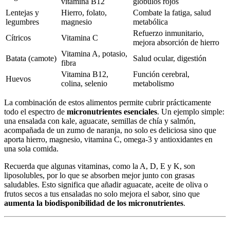
vitamina B12
glóbulos rojos
Lentejas y
Hierro, folato,
Combate la fatiga, salud
legumbres
magnesio
metabólica
Refuerzo inmunitario,
Cítricos
Vitamina C
mejora absorción de hierro
Vitamina A, potasio,
Batata (camote)
Salud ocular, digestión
fibra
Vitamina B12,
Función cerebral,
Huevos
colina, selenio
metabolismo
La combinación de estos alimentos permite cubrir prácticamente
todo el espectro de
micronutrientes esenciales
. Un ejemplo simple:
una ensalada con kale, aguacate, semillas de chía y salmón,
acompañada de un zumo de naranja, no solo es deliciosa sino que
aporta hierro, magnesio, vitamina C, omega-3 y antioxidantes en
una sola comida.
Recuerda que algunas vitaminas, como la A, D, E y K, son
liposolubles, por lo que se absorben mejor junto con grasas
saludables. Esto significa que añadir aguacate, aceite de oliva o
frutos secos a tus ensaladas no solo mejora el sabor, sino que
aumenta la biodisponibilidad de los micronutrientes
.