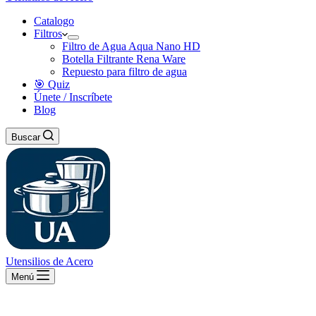
Catalogo
Filtros
Filtro de Agua Aqua Nano HD
Botella Filtrante Rena Ware
Repuesto para filtro de agua
🎯 Quiz
Únete / Inscríbete
Blog
Buscar
Utensilios de Acero
Menú