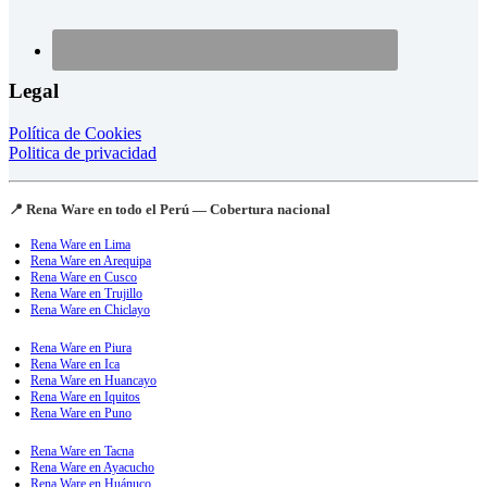
Legal
Política de Cookies
Politica de privacidad
📍 Rena Ware en todo el Perú — Cobertura nacional
Rena Ware en Lima
Rena Ware en Arequipa
Rena Ware en Cusco
Rena Ware en Trujillo
Rena Ware en Chiclayo
Rena Ware en Piura
Rena Ware en Ica
Rena Ware en Huancayo
Rena Ware en Iquitos
Rena Ware en Puno
Rena Ware en Tacna
Rena Ware en Ayacucho
Rena Ware en Huánuco