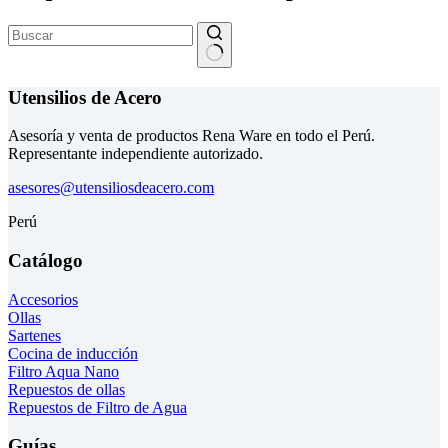
Sin
resultados
Utensilios de Acero
Asesoría y venta de productos Rena Ware en todo el Perú.
Representante independiente autorizado.
asesores@utensiliosdeacero.com
Perú
Catálogo
Accesorios
Ollas
Sartenes
Cocina de inducción
Filtro Aqua Nano
Repuestos de ollas
Repuestos de Filtro de Agua
Guías