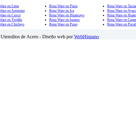
Ware en Lima
Rena Ware en Piura
Rena Ware en Tacn
Ware en Arequipa
Rena Ware en Ica
Rena Ware en Ayac
Ware en Cusco
Rena Ware en Huancayo
Rena Ware en Huán
are en Trujillo
Rena Ware en Iquitos
Rena Ware en Caja
Ware en Chiclayo
Rena Ware en Puno
Rena Ware en Pucal
Utensilios de Acero - Diseño web por
WebHispano