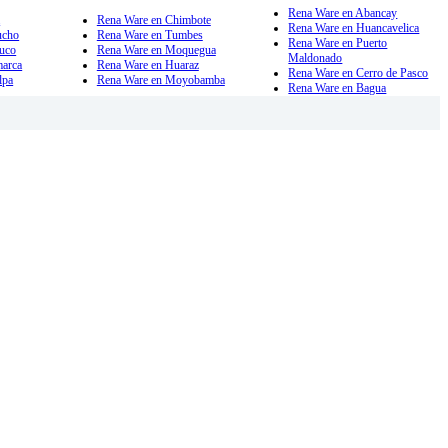
Rena Ware en Abancay
a
Rena Ware en Chimbote
Rena Ware en Huancavelica
ucho
Rena Ware en Tumbes
Rena Ware en Puerto
uco
Rena Ware en Moquegua
Maldonado
marca
Rena Ware en Huaraz
Rena Ware en Cerro de Pasco
lpa
Rena Ware en Moyobamba
Rena Ware en Bagua