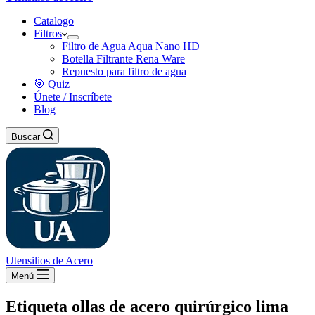
Catalogo
Filtros
Filtro de Agua Aqua Nano HD
Botella Filtrante Rena Ware
Repuesto para filtro de agua
🎯 Quiz
Únete / Inscríbete
Blog
Buscar
Utensilios de Acero
Menú
Etiqueta
ollas de acero quirúrgico lima