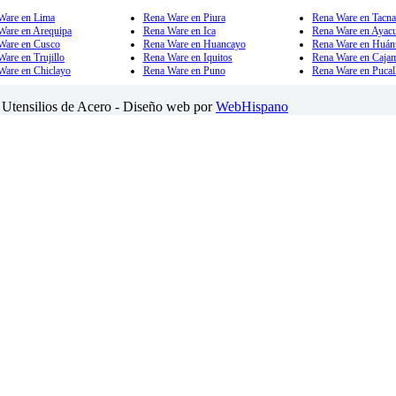
Ware en Lima
Rena Ware en Piura
Rena Ware en Tacn
Ware en Arequipa
Rena Ware en Ica
Rena Ware en Ayac
Ware en Cusco
Rena Ware en Huancayo
Rena Ware en Huán
are en Trujillo
Rena Ware en Iquitos
Rena Ware en Caja
Ware en Chiclayo
Rena Ware en Puno
Rena Ware en Pucal
Utensilios de Acero - Diseño web por
WebHispano