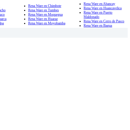
Rena Ware en Abancay
a
Rena Ware en Chimbote
Rena Ware en Huancavelica
ucho
Rena Ware en Tumbes
Rena Ware en Puerto
uco
Rena Ware en Moquegua
Maldonado
marca
Rena Ware en Huaraz
Rena Ware en Cerro de Pasco
lpa
Rena Ware en Moyobamba
Rena Ware en Bagua