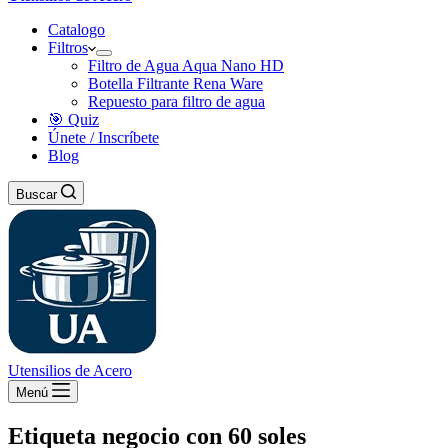
Catalogo
Filtros
Filtro de Agua Aqua Nano HD
Botella Filtrante Rena Ware
Repuesto para filtro de agua
🎯 Quiz
Únete / Inscríbete
Blog
Buscar
Utensilios de Acero
Menú
Etiqueta
negocio con 60 soles