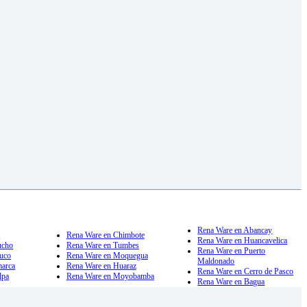
Rena Ware en Abancay
a
Rena Ware en Chimbote
Rena Ware en Huancavelica
ucho
Rena Ware en Tumbes
Rena Ware en Puerto
uco
Rena Ware en Moquegua
Maldonado
marca
Rena Ware en Huaraz
Rena Ware en Cerro de Pasco
lpa
Rena Ware en Moyobamba
Rena Ware en Bagua