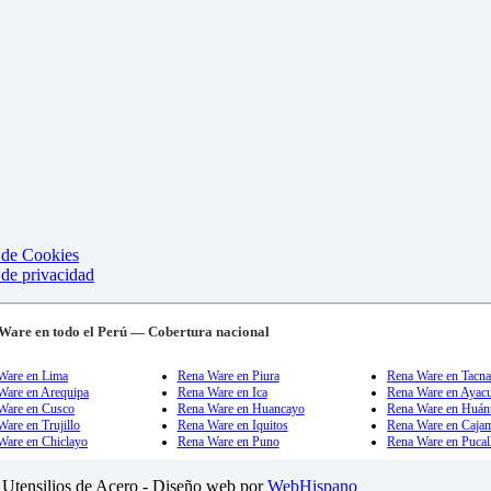
a de Cookies
 de privacidad
Ware en todo el Perú — Cobertura nacional
Ware en Lima
Rena Ware en Piura
Rena Ware en Tacn
Ware en Arequipa
Rena Ware en Ica
Rena Ware en Ayac
Ware en Cusco
Rena Ware en Huancayo
Rena Ware en Huán
are en Trujillo
Rena Ware en Iquitos
Rena Ware en Caja
Ware en Chiclayo
Rena Ware en Puno
Rena Ware en Pucal
Utensilios de Acero - Diseño web por
WebHispano