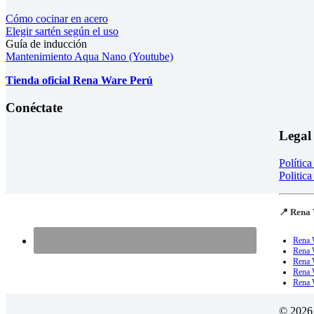
Cómo cocinar en acero
Elegir sartén según el uso
Guía de inducción
Mantenimiento Aqua Nano (Youtube)
Tienda oficial Rena Ware Perú
Conéctate
Legal
Polític
Politica
📍 Rena 
Rena 
Rena 
Rena 
Rena W
Rena 
© 2026 