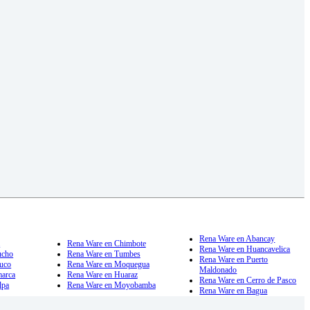
Rena Ware en Abancay
a
Rena Ware en Chimbote
Rena Ware en Huancavelica
ucho
Rena Ware en Tumbes
Rena Ware en Puerto
uco
Rena Ware en Moquegua
Maldonado
marca
Rena Ware en Huaraz
Rena Ware en Cerro de Pasco
lpa
Rena Ware en Moyobamba
Rena Ware en Bagua