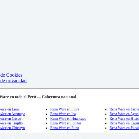
a de Cookies
 de privacidad
Ware en todo el Perú — Cobertura nacional
Ware en Lima
Rena Ware en Piura
Rena Ware en Tacn
Ware en Arequipa
Rena Ware en Ica
Rena Ware en Ayac
Ware en Cusco
Rena Ware en Huancayo
Rena Ware en Huán
are en Trujillo
Rena Ware en Iquitos
Rena Ware en Caja
Ware en Chiclayo
Rena Ware en Puno
Rena Ware en Pucal