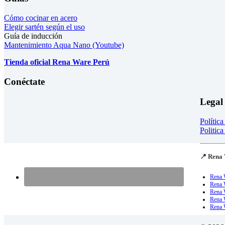
Cómo cocinar en acero
Elegir sartén según el uso
Guía de inducción
Mantenimiento Aqua Nano (Youtube)
Tienda oficial Rena Ware Perú
Conéctate
Legal
Polític
Politica
📍 Rena 
Rena 
Rena 
Rena 
Rena W
Rena 