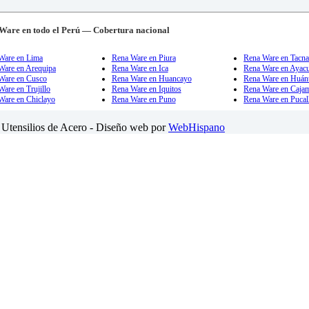
Ware en todo el Perú — Cobertura nacional
Ware en Lima
Rena Ware en Piura
Rena Ware en Tacn
Ware en Arequipa
Rena Ware en Ica
Rena Ware en Ayac
Ware en Cusco
Rena Ware en Huancayo
Rena Ware en Huán
are en Trujillo
Rena Ware en Iquitos
Rena Ware en Caja
Ware en Chiclayo
Rena Ware en Puno
Rena Ware en Pucal
Utensilios de Acero - Diseño web por
WebHispano