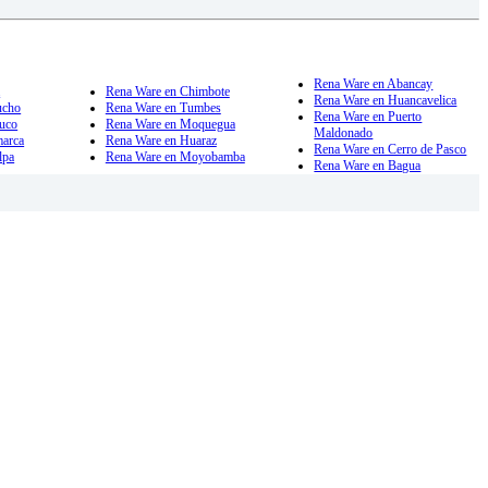
Rena Ware en Abancay
a
Rena Ware en Chimbote
Rena Ware en Huancavelica
ucho
Rena Ware en Tumbes
Rena Ware en Puerto
uco
Rena Ware en Moquegua
Maldonado
marca
Rena Ware en Huaraz
Rena Ware en Cerro de Pasco
lpa
Rena Ware en Moyobamba
Rena Ware en Bagua