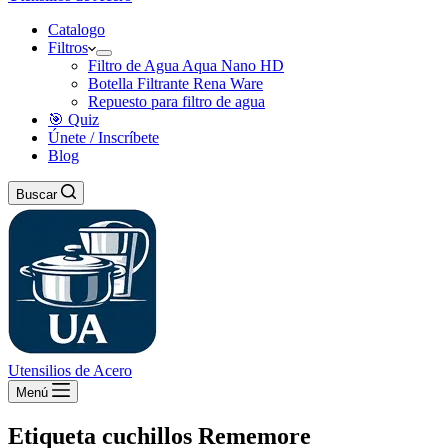
Catalogo
Filtros
Filtro de Agua Aqua Nano HD
Botella Filtrante Rena Ware
Repuesto para filtro de agua
🎯 Quiz
Únete / Inscríbete
Blog
Buscar
Utensilios de Acero
Menú
Etiqueta
cuchillos Rememore