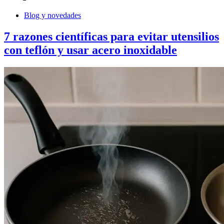
Blog y novedades
7 razones científicas para evitar utensilios
con teflón y usar acero inoxidable