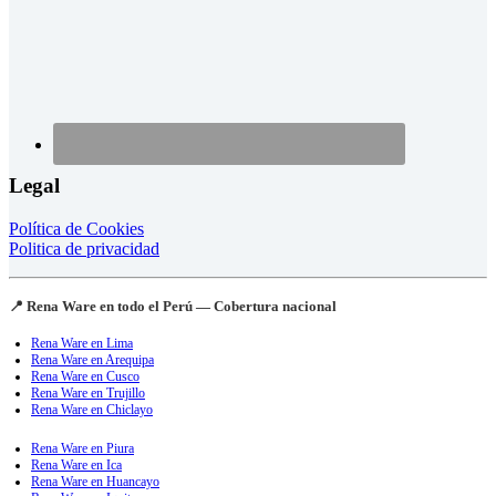
Legal
Política de Cookies
Politica de privacidad
📍 Rena Ware en todo el Perú — Cobertura nacional
Rena Ware en Lima
Rena Ware en Arequipa
Rena Ware en Cusco
Rena Ware en Trujillo
Rena Ware en Chiclayo
Rena Ware en Piura
Rena Ware en Ica
Rena Ware en Huancayo