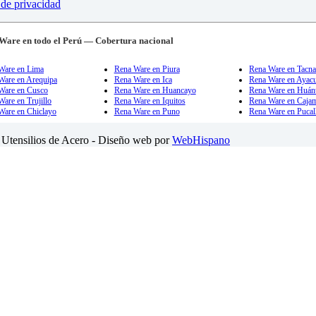
 de privacidad
Ware en todo el Perú — Cobertura nacional
Ware en Lima
Rena Ware en Piura
Rena Ware en Tacn
Ware en Arequipa
Rena Ware en Ica
Rena Ware en Ayac
Ware en Cusco
Rena Ware en Huancayo
Rena Ware en Huán
are en Trujillo
Rena Ware en Iquitos
Rena Ware en Caja
Ware en Chiclayo
Rena Ware en Puno
Rena Ware en Pucal
Utensilios de Acero - Diseño web por
WebHispano