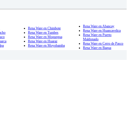
Rena Ware en Abancay
a
Rena Ware en Chimbote
Rena Ware en Huancavelica
ucho
Rena Ware en Tumbes
Rena Ware en Puerto
uco
Rena Ware en Moquegua
Maldonado
marca
Rena Ware en Huaraz
Rena Ware en Cerro de Pasco
lpa
Rena Ware en Moyobamba
Rena Ware en Bagua