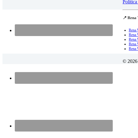
Politica
📍 Rena 
Rena 
Rena 
Rena 
Rena W
Rena 
© 2026 