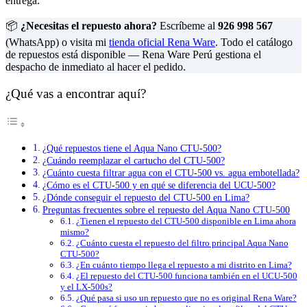
entrega.
📦
¿Necesitas el repuesto ahora?
Escríbeme al
926 998 567
(WhatsApp) o visita mi
tienda oficial Rena Ware
. Todo el catálogo
de repuestos está disponible — Rena Ware Perú gestiona el
despacho de inmediato al hacer el pedido.
¿Qué vas a encontrar aquí?
¿Qué repuestos tiene el Aqua Nano CTU-500?
¿Cuándo reemplazar el cartucho del CTU-500?
¿Cuánto cuesta filtrar agua con el CTU-500 vs. agua embotellada?
¿Cómo es el CTU-500 y en qué se diferencia del UCU-500?
¿Dónde conseguir el repuesto del CTU-500 en Lima?
Preguntas frecuentes sobre el repuesto del Aqua Nano CTU-500
¿Tienen el repuesto del CTU-500 disponible en Lima ahora
mismo?
¿Cuánto cuesta el repuesto del filtro principal Aqua Nano
CTU-500?
¿En cuánto tiempo llega el repuesto a mi distrito en Lima?
¿El repuesto del CTU-500 funciona también en el UCU-500
y el LX-500s?
¿Qué pasa si uso un repuesto que no es original Rena Ware?