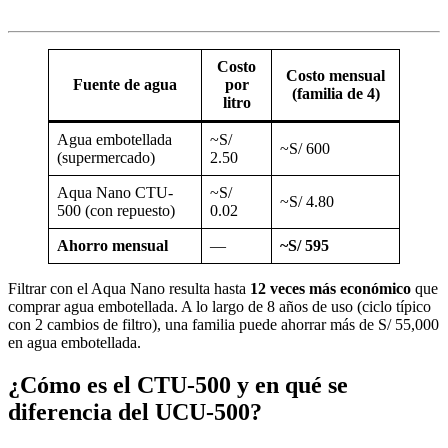
Costo
Costo mensual
Fuente de agua
por
(familia de 4)
litro
Agua embotellada
~S/
~S/ 600
(supermercado)
2.50
Aqua Nano CTU-
~S/
~S/ 4.80
500 (con repuesto)
0.02
Ahorro mensual
—
~S/ 595
Filtrar con el Aqua Nano resulta hasta
12 veces más económico
que
comprar agua embotellada. A lo largo de 8 años de uso (ciclo típico
con 2 cambios de filtro), una familia puede ahorrar más de S/ 55,000
en agua embotellada.
¿Cómo es el CTU-500 y en qué se
diferencia del UCU-500?