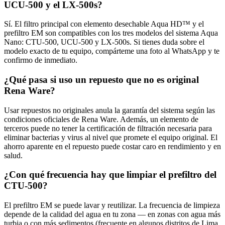
UCU-500 y el LX-500s?
Sí. El filtro principal con elemento desechable Aqua HD™ y el
prefiltro EM son compatibles con los tres modelos del sistema Aqua
Nano: CTU-500, UCU-500 y LX-500s. Si tienes duda sobre el
modelo exacto de tu equipo, compárteme una foto al WhatsApp y te
confirmo de inmediato.
¿Qué pasa si uso un repuesto que no es original
Rena Ware?
Usar repuestos no originales anula la garantía del sistema según las
condiciones oficiales de Rena Ware. Además, un elemento de
terceros puede no tener la certificación de filtración necesaria para
eliminar bacterias y virus al nivel que promete el equipo original. El
ahorro aparente en el repuesto puede costar caro en rendimiento y en
salud.
¿Con qué frecuencia hay que limpiar el prefiltro del
CTU-500?
El prefiltro EM se puede lavar y reutilizar. La frecuencia de limpieza
depende de la calidad del agua en tu zona — en zonas con agua más
turbia o con más sedimentos (frecuente en algunos distritos de Lima