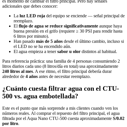
es momento de cambiar el filtro principal. Pero hay señales
adicionales que debes conocer:
La
luz LED roja
del equipo se enciende — señal principal de
reemplazo.
El
flujo de agua se reduce significativamente
aunque haya
buena presión en el grifo (requiere ≥ 30 PSI para rendir hasta
6 litros por minuto).
Han pasado
más de 5 años
desde el último cambio, incluso si
el LED no se ha encendido aún.
El agua empieza a tener
sabor u olor
distintos al habitual.
Para referencia práctica: una familia de 4 personas consumiendo 2
litros diarios cada uno (8 litros/día en total) usa aproximadamente
240 litros al mes
. A ese ritmo, el filtro principal debería durar
alrededor de
4 años
antes de necesitar reemplazo.
¿Cuánto cuesta filtrar agua con el CTU-
500 vs. agua embotellada?
Este es el punto que más sorprende a mis clientes cuando ven los
números reales. Al comprar el repuesto del filtro principal, el agua
filtrada por el Aqua Nano CTU-500 cuesta aproximadamente
S/0.02
por litro
.