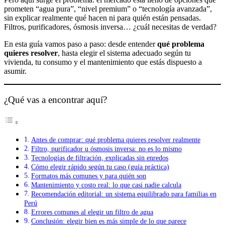
prometen “agua pura”, “nivel premium” o “tecnología avanzada”,
sin explicar realmente qué hacen ni para quién están pensadas.
Filtros, purificadores, ósmosis inversa… ¿cuál necesitas de verdad?
En esta guía vamos paso a paso: desde entender
qué problema
quieres resolver
, hasta elegir el sistema adecuado según tu
vivienda, tu consumo y el mantenimiento que estás dispuesto a
asumir.
¿Qué vas a encontrar aquí?
Antes de comprar: qué problema quieres resolver realmente
Filtro, purificador u ósmosis inversa: no es lo mismo
Tecnologías de filtración, explicadas sin enredos
Cómo elegir rápido según tu caso (guía práctica)
Formatos más comunes y para quién son
Mantenimiento y costo real: lo que casi nadie calcula
Recomendación editorial: un sistema equilibrado para familias en
Perú
Errores comunes al elegir un filtro de agua
Conclusión: elegir bien es más simple de lo que parece