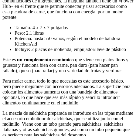
combinaciones de ingredientes, la máquina también tiene un «Power
Hub» en el frente que te permite conectar y usar accesorios como
esta picadora de carne, que funciona con energía. por un motor
potente.
Tamaño: 4 x 7 x 7 pulgadas
Peso: 2,1 libras
Potencia: hasta 550 vatios, según el modelo de batidora
KitchenAid
Incluye: 2 placas de molienda, empujador/llave de plástico
Este es
un complemento económico
que viene con platos finos y
gruesos y funciona bien con carne, pan duro (para hacer pan
rallado), queso (para rallar) y una variedad de frutas y verduras.
Para moler carne, todo lo que necesitas es este accesorio básico,
pero puede mejorarse con accesorios adecuados. La superficie para
colocar los alimentos aumenta con una bandeja de alimentos
opcional, lo que hace que sea más rápido y sencillo introducir
alimentos continuamente en el molinillo.
La mezcla de salchicha preparada se introduce en las tripas mediante
el accesorio embutidor de salchichas, que se utiliza junto con el
molinillo. Viene con un tubo grande para salchichas, salchichas
italianas y otras salchichas grandes, así como un tubo pequeño que
es perfecto para las salchichas del desayuno.