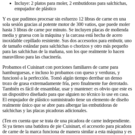
Incluye: 2 platos para moler, 2 embutidoras para salchichas,
empujador de plástico
Y es que pudimos procesar sin esfuerzo 12 libras de carne en una
sola sesión gracias al potente motor de 300 vatios, que puede moler
hasta 3 libras de carne por minuto. Se incluyen placas de molienda
media y gruesa con la máquina y la carcasa está hecha de acero
inoxidable cepillado resistente. Sus dos accesorios para embutir, uno
de tamaño estándar para salchichas o chorizos y otro más pequeño
para las salchichas de la mañana, son los que realmente lo hacen
maravilloso para las chacinería.
Probamos el Cuisinart con porciones familiares de carne para
hamburguesas, e incluso lo probamos con queso y verduras, y
funcionó a la perfección. Tomó algún tiempo derribar un denso
trozo de grasa extremadamente fría, pero finalmente fue derrotado.
También es fácil de ensamblar, usar y mantener: es obvio que este es
un dispositivo diseñado para que alguien no técnico lo use en casa.
El empujador de plástico suministrado tiene un elemento de diseño
realmente único que se abre para albergar las embutidoras de
salchichas y las placas picadoras adicionales.
(Ten en cuenta que se trata de una picadora de carne independiente.
Si ya tienes una batidora de pie Cuisinart, el accesorio para picadora
de carne de la marca funciona de manera similar a esta máquina y es