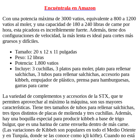
Encuéntrala en Amazon
Con una potencia máxima de 3000 vatios, equivalente a 800 a 1200
vatios al moler, y una capacidad de 180 a 240 libras de carne por
hora, esta picadora es increíblemente fuerte. Además, tiene dos
configuraciones de velocidad, la más lenta es ideal para cortes más
gruesos y difíciles.
Tamaño: 20 x 12 x 11 pulgadas
Peso: 12 libras
Potencia: 1.800 vatios
Incluye: 3 cuchillas, 3 platos para moler, plato para rellenar
salchichas, 3 tubos para rellenar salchichas, accesorio para
kibbeh, empujador de plástico, prensa para hamburguesas,
garras para carne
La variedad de complementos y accesorios de la STX, que te
permiten aprovechar al máximo la máquina, son sus mayores
características. Tiene tres tamaños de tubos para rellenar salchichas,
tres tipos distintos de placas de molienda y tres cuchillas. Además,
hay una boquilla especial para producir kibbeh a base de trigo
bulgur, que es una harina de carne envuelta dentro de más carne.
(Las variaciones de Kibbeh son populares en todo el Medio Oriente
y en Turquía, donde se las conoce como içli köfte). Cuando no está