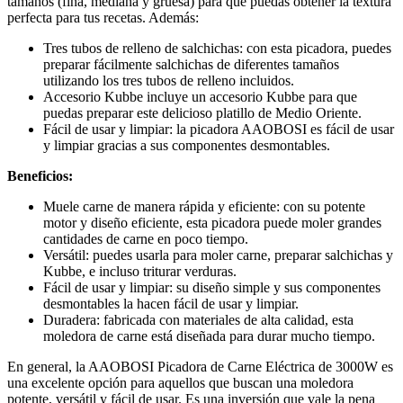
tamaños (fina, mediana y gruesa) para que puedas obtener la textura
perfecta para tus recetas. Además:
Tres tubos de relleno de salchichas: con esta picadora, puedes
preparar fácilmente salchichas de diferentes tamaños
utilizando los tres tubos de relleno incluidos.
Accesorio Kubbe incluye un accesorio Kubbe para que
puedas preparar este delicioso platillo de Medio Oriente.
Fácil de usar y limpiar: la picadora AAOBOSI es fácil de usar
y limpiar gracias a sus componentes desmontables.
Beneficios:
Muele carne de manera rápida y eficiente: con su potente
motor y diseño eficiente, esta picadora puede moler grandes
cantidades de carne en poco tiempo.
Versátil: puedes usarla para moler carne, preparar salchichas y
Kubbe, e incluso triturar verduras.
Fácil de usar y limpiar: su diseño simple y sus componentes
desmontables la hacen fácil de usar y limpiar.
Duradera: fabricada con materiales de alta calidad, esta
moledora de carne está diseñada para durar mucho tiempo.
En general, la AAOBOSI Picadora de Carne Eléctrica de 3000W es
una excelente opción para aquellos que buscan una moledora
potente, versátil y fácil de usar. Es una inversión que vale la pena