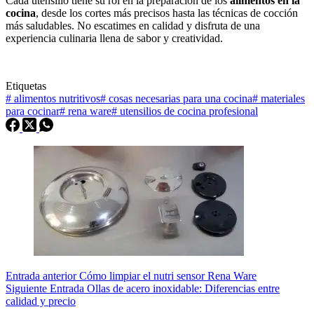
Cada utensilio tiene su rol en la preparación de los
alimentos en la
cocina
, desde los cortes más precisos hasta las técnicas de cocción
más saludables. No escatimes en calidad y disfruta de una
experiencia culinaria llena de sabor y creatividad.
Etiquetas
#
alimentos nutritivos
#
cosas necesarias para una cocina
#
materiales
para cocinar
#
rena ware
#
utensilios de cocina profesional
Entrada
anterior
Cómo limpiar el nutri sensor Rena Ware
Siguiente
Entrada
Ollas de acero inoxidable: Diferencias entre
calidad y precio