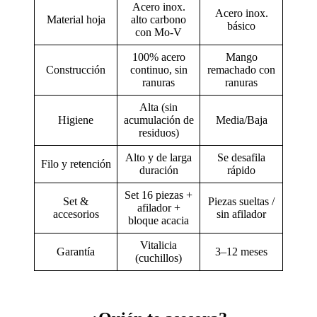
Acero inox.
Acero inox.
Material hoja
alto carbono
básico
con Mo-V
100% acero
Mango
Construcción
continuo, sin
remachado con
ranuras
ranuras
Alta (sin
Higiene
acumulación de
Media/Baja
residuos)
Alto y de larga
Se desafila
Filo y retención
duración
rápido
Set 16 piezas +
Set &
Piezas sueltas /
afilador +
accesorios
sin afilador
bloque acacia
Vitalicia
Garantía
3–12 meses
(cuchillos)