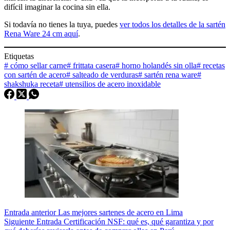
difícil imaginar la cocina sin ella.
Si todavía no tienes la tuya, puedes
ver todos los detalles de la sartén
Rena Ware 24 cm aquí
.
Etiquetas
#
cómo sellar carne
#
frittata casera
#
horno holandés sin olla
#
recetas
con sartén de acero
#
salteado de verduras
#
sartén rena ware
#
shakshuka receta
#
utensilios de acero inoxidable
Entrada
anterior
Las mejores sartenes de acero en Lima
Siguiente
Entrada
Certificación NSF: qué es, qué garantiza y por