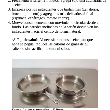
Precalienta la sartén 2 minutos, agrega solo una cucharada de
aceite.
Empieza por los ingredientes que tardan más (zanahoria,
brócoli, pimiento) y agrega los más delicados al final
(espinaca, espárragos, tomate cherry).
Mueve constantemente con movimiento circular desde el
fondo. Las paredes inclinadas de la sartén devuelven los
ingredientes hacia el centro de forma natural.
💡
Tip de salud:
Al necesitar menos aceite para que
nada se pegue, reduces las calorías de grasa de tu
salteado sin sacrificar textura ni sabor.
Sarten 24 cm y utensilio 1.5 litros