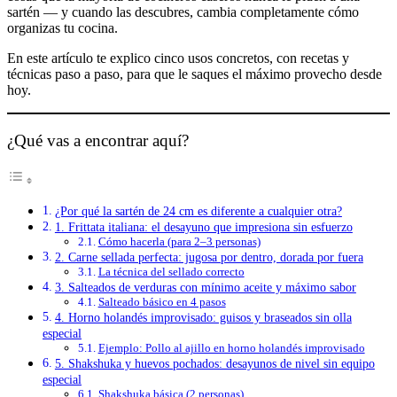
sartén — y cuando las descubres, cambia completamente cómo
organizas tu cocina.
En este artículo te explico cinco usos concretos, con recetas y
técnicas paso a paso, para que le saques el máximo provecho desde
hoy.
¿Qué vas a encontrar aquí?
¿Por qué la sartén de 24 cm es diferente a cualquier otra?
1. Frittata italiana: el desayuno que impresiona sin esfuerzo
Cómo hacerla (para 2–3 personas)
2. Carne sellada perfecta: jugosa por dentro, dorada por fuera
La técnica del sellado correcto
3. Salteados de verduras con mínimo aceite y máximo sabor
Salteado básico en 4 pasos
4. Horno holandés improvisado: guisos y braseados sin olla
especial
Ejemplo: Pollo al ajillo en horno holandés improvisado
5. Shakshuka y huevos pochados: desayunos de nivel sin equipo
especial
Shakshuka básica (2 personas)