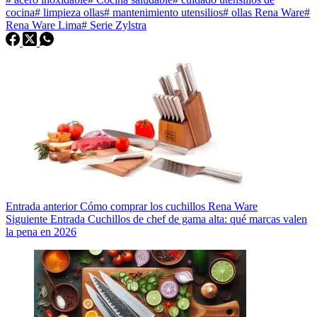
cocina
#
limpieza ollas
#
mantenimiento utensilios
#
ollas Rena Ware
#
Rena Ware Lima
#
Serie Zylstra
Entrada
anterior
Cómo comprar los cuchillos Rena Ware
Siguiente
Entrada
Cuchillos de chef de gama alta: qué marcas valen
la pena en 2026