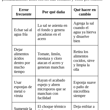
Error
Qué hacer en
Por qué daña
frecuente
cambio
Agrega la sal
La sal se asienta en
cuando el
Echar sal al
el fondo y genera
agua ya hierva
agua fría
picaduras en el
y disuelve
acero
bien
Dejar
Retira los
alimentos
Tomate, limón,
alimentos
ácidos
mostaza y cloro
cocidos, sirve
dentro por
atacan el acero y
y limpia la
mucho
generan manchas
olla
tiempo
Rayan el acabado
Usar
Esponja suave
espejo y abren
esponjas de
o paño de
microporos que se
metal o
microfibra
manchan con
viruta
siempre
facilidad
El choque térmico
Deja enfriar a
Sumergir la