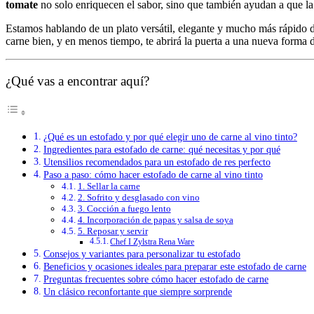
tomate
no solo enriquecen el sabor, sino que también ayudan a que la 
Estamos hablando de un plato versátil, elegante y mucho más rápido d
carne bien, y en menos tiempo, te abrirá la puerta a una nueva forma de
¿Qué vas a encontrar aquí?
¿Qué es un estofado y por qué elegir uno de carne al vino tinto?
Ingredientes para estofado de carne: qué necesitas y por qué
Utensilios recomendados para un estofado de res perfecto
Paso a paso: cómo hacer estofado de carne al vino tinto
1. Sellar la carne
2. Sofrito y desglasado con vino
3. Cocción a fuego lento
4. Incorporación de papas y salsa de soya
5. Reposar y servir
Chef I Zylstra Rena Ware
Consejos y variantes para personalizar tu estofado
Beneficios y ocasiones ideales para preparar este estofado de carne
Preguntas frecuentes sobre cómo hacer estofado de carne
Un clásico reconfortante que siempre sorprende