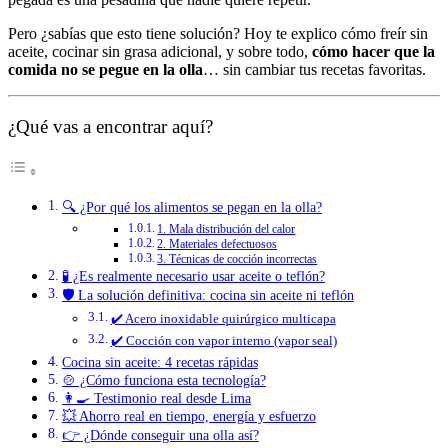
Pero ¿sabías que esto tiene solución? Hoy te explico cómo freír sin
aceite, cocinar sin grasa adicional, y sobre todo,
cómo hacer que la
comida no se pegue en la olla
… sin cambiar tus recetas favoritas.
¿Qué vas a encontrar aquí?
🔍 ¿Por qué los alimentos se pegan en la olla?
1. Mala distribución del calor
2. Materiales defectuosos
3. Técnicas de cocción incorrectas
🧪 ¿Es realmente necesario usar aceite o teflón?
🛡️ La solución definitiva: cocina sin aceite ni teflón
✔️ Acero inoxidable quirúrgico multicapa
✔️ Cocción con vapor interno (vapor seal)
Cocina sin aceite: 4 recetas rápidas
🍲 ¿Cómo funciona esta tecnología?
👩‍🍳 Testimonio real desde Lima
💥 Ahorro real en tiempo, energía y esfuerzo
👉 ¿Dónde conseguir una olla así?