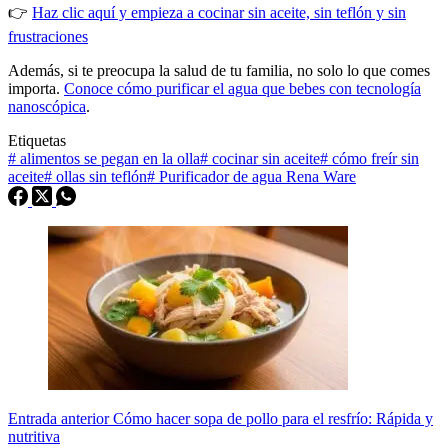
👉
Haz clic aquí y empieza a cocinar sin aceite, sin teflón y sin
frustraciones
Además, si te preocupa la salud de tu familia, no solo lo que comes
importa.
Conoce cómo purificar el agua que bebes con tecnología
nanoscópica
.
Etiquetas
#
alimentos se pegan en la olla
#
cocinar sin aceite
#
cómo freír sin
aceite
#
ollas sin teflón
#
Purificador de agua Rena Ware
Entrada
anterior
Cómo hacer sopa de pollo para el resfrío: Rápida y
nutritiva