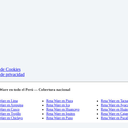
a de Cookies
 de privacidad
Ware en todo el Perú — Cobertura nacional
Ware en Lima
Rena Ware en Piura
Rena Ware en Tacn
Ware en Arequipa
Rena Ware en Ica
Rena Ware en Ayac
Ware en Cusco
Rena Ware en Huancayo
Rena Ware en Huán
are en Trujillo
Rena Ware en Iquitos
Rena Ware en Caja
Ware en Chiclayo
Rena Ware en Puno
Rena Ware en Pucal