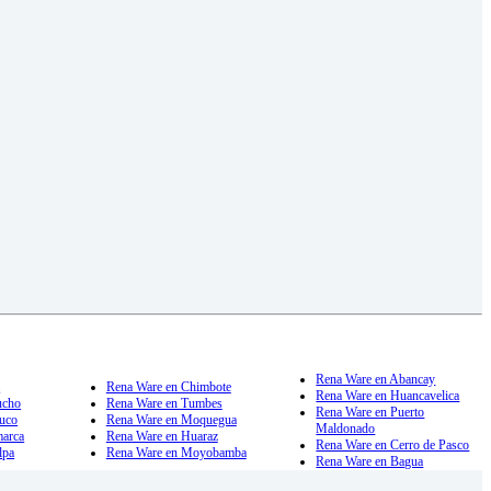
Rena Ware en Abancay
a
Rena Ware en Chimbote
Rena Ware en Huancavelica
ucho
Rena Ware en Tumbes
Rena Ware en Puerto
uco
Rena Ware en Moquegua
Maldonado
marca
Rena Ware en Huaraz
Rena Ware en Cerro de Pasco
lpa
Rena Ware en Moyobamba
Rena Ware en Bagua