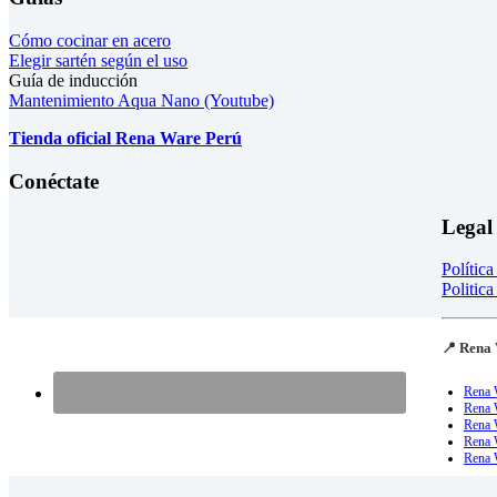
Cómo cocinar en acero
Elegir sartén según el uso
Guía de inducción
Mantenimiento Aqua Nano (Youtube)
Tienda oficial Rena Ware Perú
Conéctate
Legal
Polític
Politica
📍 Rena 
Rena 
Rena 
Rena 
Rena W
Rena 