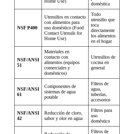
Home Use)
doméstica
Todo
Utensilios en contacto
utensilio que
con alimentos para
toca
NSF P400
uso doméstico (Food
directamente
Contact Utensils for
los alimentos
Home Use)
en el hogar
Materiales en
contacto con
Utensilios de
NSF/ANSI
alimentos (equipos
cocina en
51
comerciales y
general
domésticos)
Filtros de
Componentes de
NSF/ANSI
agua,
sistemas de agua
61
tuberías,
potable
accesorios
Filtros para
NSF/ANSI
Reducción de cloro,
uso
42
sabor y olor en agua
doméstico
Filtros de