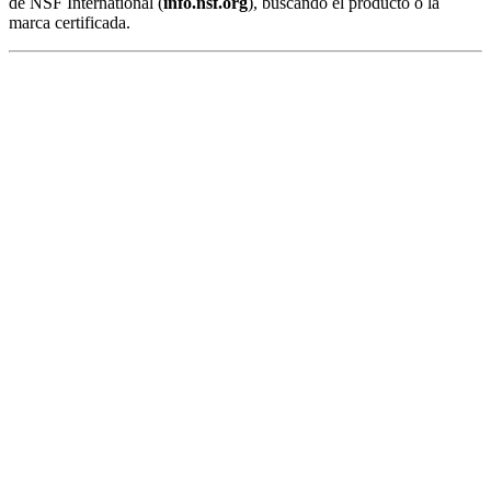
de NSF International (
info.nsf.org
), buscando el producto o la
marca certificada.