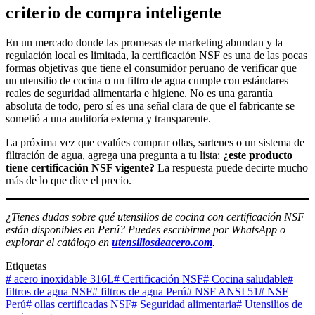
criterio de compra inteligente
En un mercado donde las promesas de marketing abundan y la
regulación local es limitada, la certificación NSF es una de las pocas
formas objetivas que tiene el consumidor peruano de verificar que
un utensilio de cocina o un filtro de agua cumple con estándares
reales de seguridad alimentaria e higiene. No es una garantía
absoluta de todo, pero sí es una señal clara de que el fabricante se
sometió a una auditoría externa y transparente.
La próxima vez que evalúes comprar ollas, sartenes o un sistema de
filtración de agua, agrega una pregunta a tu lista:
¿este producto
tiene certificación NSF vigente?
La respuesta puede decirte mucho
más de lo que dice el precio.
¿Tienes dudas sobre qué utensilios de cocina con certificación NSF
están disponibles en Perú? Puedes escribirme por WhatsApp o
explorar el catálogo en
utensiliosdeacero.com
.
Etiquetas
#
acero inoxidable 316L
#
Certificación NSF
#
Cocina saludable
#
filtros de agua NSF
#
filtros de agua Perú
#
NSF ANSI 51
#
NSF
Perú
#
ollas certificadas NSF
#
Seguridad alimentaria
#
Utensilios de